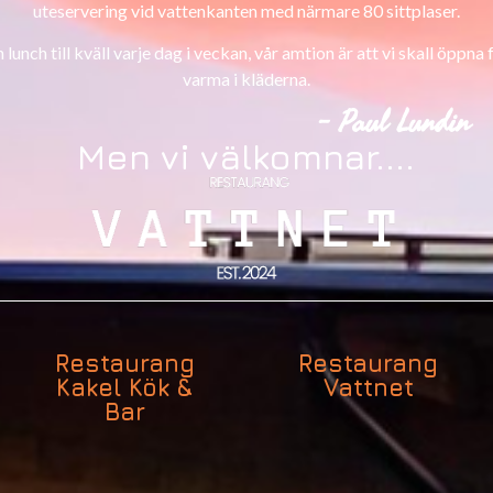
uteservering vid vattenkanten med närmare 80 sittplaser.
lunch till kväll varje dag i veckan, vår amtion är att vi skall öppna fr
varma i kläderna.
- Paul Lundin
Men vi välkomnar....
Restaurang
Restaurang
Kakel Kök &
Vattnet
Bar