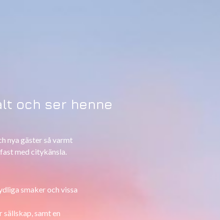
Salt och ser henne
och nya gäster så varmt
 fast med citykänsla.
tydliga smaker och vissa
r sällskap, samt en