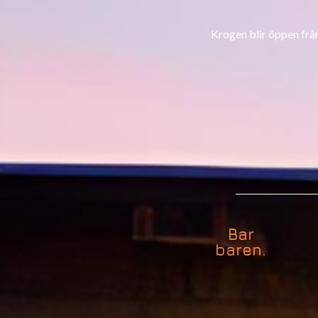
Krogen blir öppen från 
Bar
baren.