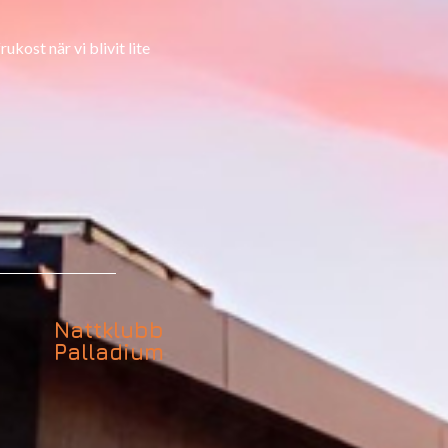
ukost när vi blivit lite
Nattklubb
Palladium