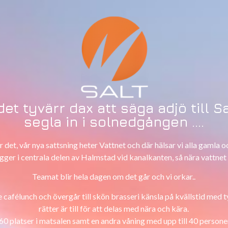
 det tyvärr dax att säga adjö till 
segla in i solnedgången ....
r det, vår nya sattsning heter Vattnet och där hälsar vi alla gamla 
gger i centrala delen av Halmstad vid kanalkanten, så nära vattnet
Teamat blir hela dagen om det går och vi orkar..
e cafélunch och övergår till skön brasseri känsla på kvällstid med 
rätter är till för att delas med nära och kära.
0 platser i matsalen samt en andra våning med upp till 40 persone