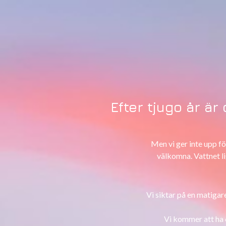
Efter tjugo år är
Men vi ger inte upp fö
välkomna. Vattnet li
Vi siktar på en matigar
Vi kommer att ha 6